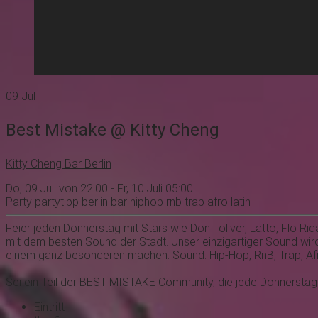
09
Jul
Best Mistake @ Kitty Cheng
Kitty Cheng Bar Berlin
Do, 09.Juli von 22:00 - Fr, 10.Juli 05:00
Party
partytipp
berlin
bar
hiphop
rnb
trap
afro
latin
Feier jeden Donnerstag mit Stars wie Don Toliver, Latto, Flo Ri
mit dem besten Sound der Stadt. Unser einzigartiger Sound wir
einem ganz besonderen machen. Sound: Hip-Hop, RnB, Trap, Afro
Sei ein Teil der BEST MISTAKE Community, die jede Donnerstagn
Eintritt