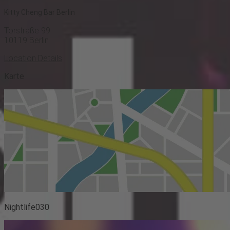
Kitty Cheng Bar Berlin
Torstraße 99
10119
Berlin
Location Details
Karte
Nightlife030