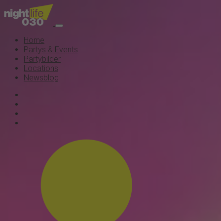
Home
Partys & Events
Partybilder
Locations
Newsblog