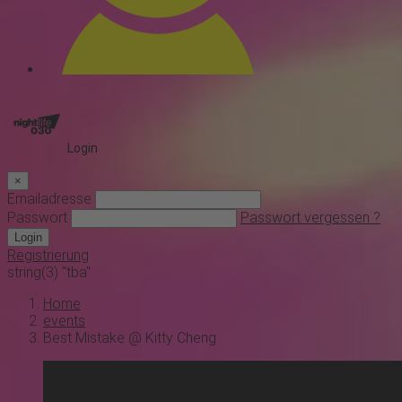
Login
×
Emailadresse
Passwort
Passwort vergessen ?
Login
Registrierung
string(3) "tba"
Home
events
Best Mistake @ Kitty Cheng