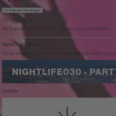
tba €
Zu Kalender hinzufügen!
030
party
tipp
bar
Die Angaben zum Event und zur Location sind ohne Gewähr!
Nightlife 030 Vorteile
Um die zahlreichen Vorteile auf unserer Webseite nutzen zu kö
Location