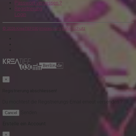
Passwort vergessen ?
Registrierung
Login
© 2026 KreaTIEF030
Impressum
Datenschutz
×
Registrierung abschliessen!
Du möchtest
die Registrierungs-Email erneut versenden ?
Senden
Cancel
Erstelle ein Account
×