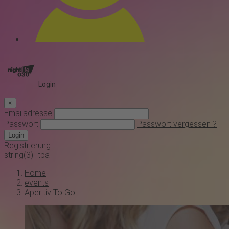
Login
×
Emailadresse
Passwort
Passwort vergessen ?
Login
Registrierung
string(3) "tba"
Home
events
Aperitiv To Go