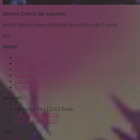
Weitere Events der Location
Aktuell gibt es keine geplanten Konzerte oder Events
Ads
Seiten
Home
Partys & Events
Partybilder
Kontakt
Locations
Newsblog
Anschrift
Markelstr. 16 | 12163 Berlin
info@nightlife030.de
+49 30 60 26 10 52
User