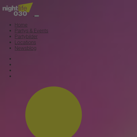
Home
Partys & Events
Partybilder
Locations
Newsblog