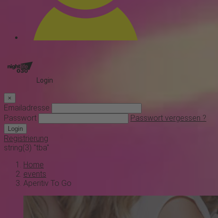
Login
×
Emailadresse
Passwort
Passwort vergessen ?
Login
Registrierung
string(3) "tba"
Home
events
Aperitiv To Go