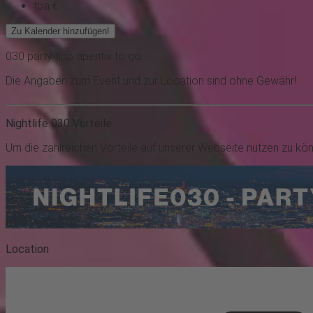
tba €
Zu Kalender hinzufügen!
030
party
tipp
aperitiv to go
Die Angaben zum Event und zur Location sind ohne Gewähr!
Nightlife 030 Vorteile
Um die zahlreichen Vorteile auf unserer Webseite nutzen zu kö
Location