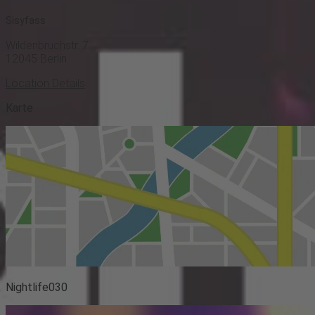
Sisyfass
Wildenbruchstr. 7
12045
Berlin
Location Details
Karte
Nightlife030