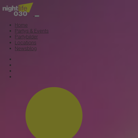
Home
Partys & Events
Partybilder
Locations
Newsblog