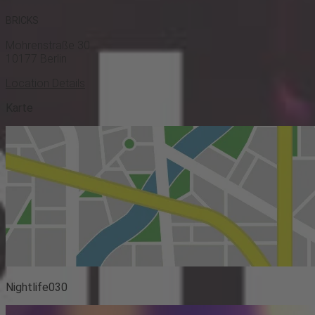
BRICKS
Mohrenstraße 30
10177
Berlin
Location Details
Karte
Nightlife030