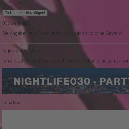
15 €
Zu Kalender hinzufügen!
030
party
tipp
Die Angaben zum Event und zur Location sind ohne Gewähr!
Nightlife 030 Vorteile
Um die zahlreichen Vorteile auf unserer Webseite nutzen zu kö
Location