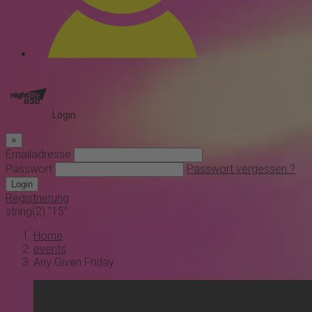
Login
×
Emailadresse
Passwort
Passwort vergessen ?
Login
Registrierung
string(2) "15"
Home
events
Any Given Friday