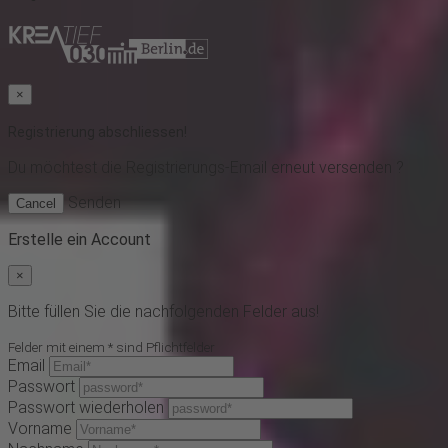
×
Registrierung abschliessen!
Du möchtest
die Registrierungs-Email erneut versenden ?
Senden
Cancel
Erstelle ein Account
×
Bitte füllen Sie die nachfolgenden Felder aus!
Felder mit einem * sind Pflichtfelder
Email
Passwort
Passwort wiederholen
Vorname