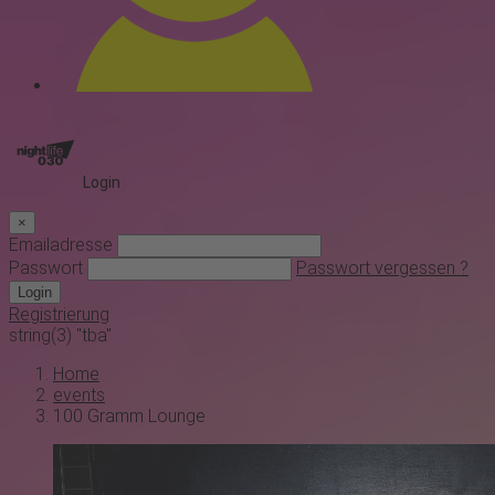
Login
×
Emailadresse
Passwort
Passwort vergessen ?
Login
Registrierung
string(3) "tba"
Home
events
100 Gramm Lounge