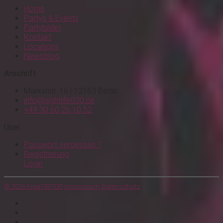
Home
Partys & Events
Partybilder
Kontakt
Locations
Newsblog
Anschrift
Markelstr. 16 | 12163 Berlin
info@nightlife030.de
+49 30 60 26 10 52
User
Passwort vergessen ?
Registrierung
Login
© 2026 KreaTIEF030
Impressum
Datenschutz