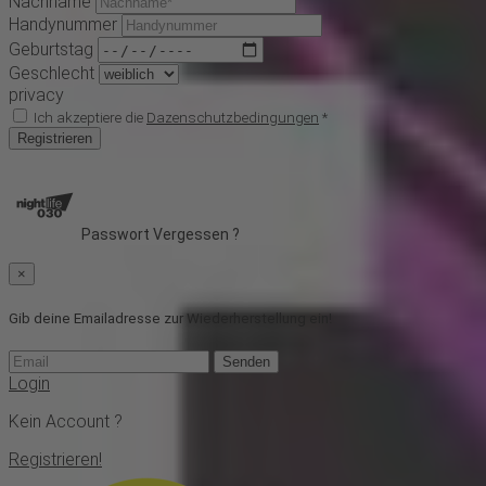
Nachname
Handynummer
Geburtstag
Geschlecht
privacy
Ich akzeptiere die
Dazenschutzbedingungen
*
Registrieren
Passwort Vergessen ?
×
Gib deine Emailadresse zur Wiederherstellung ein!
Senden
Login
Kein Account ?
Registrieren!