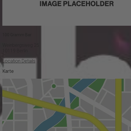
100 Gramm Bar
Weinbergsweg 25
10119
Berlin
Location Details
Karte