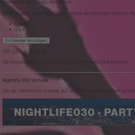
Menschen und Drinks, die bleiben.
Ob Afterwork, Date Night oder einfach ein perfekter Start in
Eintritt
tba €
Zu Kalender hinzufügen!
030
party
tipp
lounge
Die Angaben zum Event und zur Location sind ohne Gewähr!
Nightlife 030 Vorteile
Um die zahlreichen Vorteile auf unserer Webseite nutzen zu kö
Location