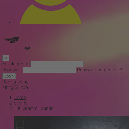
Login
×
Emailadresse
Passwort
Passwort vergessen ?
Login
Registrierung
string(3) "tba"
Home
events
100 Gramm Lounge