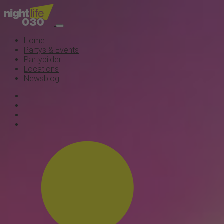
Home
Partys & Events
Partybilder
Locations
Newsblog