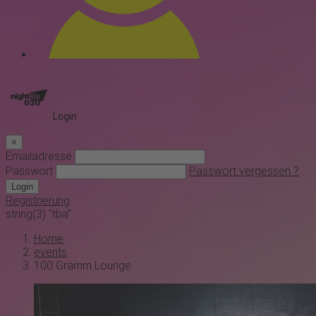
Login
×
Emailadresse
Passwort
Passwort vergessen ?
Login
Registrierung
string(3) "tba"
Home
events
100 Gramm Lounge