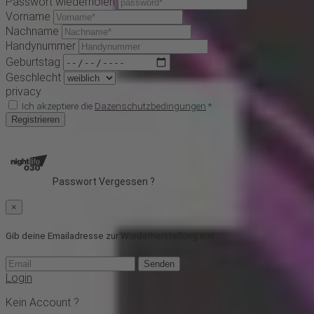
Passwort wiederholen
Vorname
Nachname
Handynummer
Geburtstag
Geschlecht
privacy
Ich akzeptiere die
Dazenschutzbedingungen
*
Registrieren
Passwort Vergessen ?
×
Gib deine Emailadresse zur Wiederherstellung ein!
Senden
Login
Kein Account ?