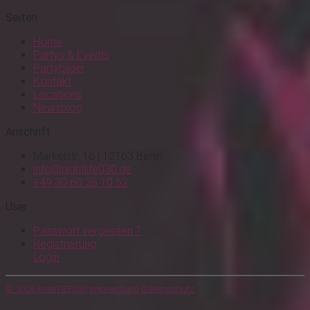
Seiten
Home
Partys & Events
Partybilder
Kontakt
Locations
Newsblog
Anschrift
Markelstr. 16 | 12163 Berlin
info@nightlife030.de
+49 30 60 26 10 52
User
Passwort vergessen ?
Registrierung
Login
© 2026 KreaTIEF030
Impressum
Datenschutz