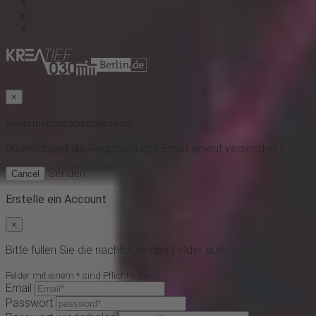
×
Registrierung abschliessen!
Du möchtest
die Registrierungs-Email erneut versenden ?
Senden
Cancel
Erstelle ein Account
×
Bitte füllen Sie die nachfolgenden Felder aus!
Felder mit einem * sind Pflichtfelder
Email
Passwort